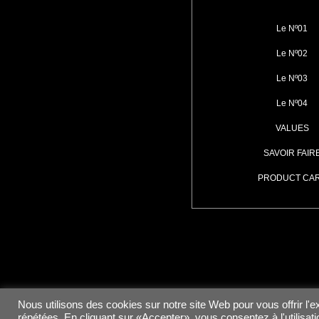
Le Nº01
Le Nº02
Le Nº03
Le Nº04
VALUES
SAVOIR FAIR
PRODUCT CA
Nous utilisons des cookies sur notre site Web pour vous offrir l'
répétées. En cliquant sur «Accepter», vous consentez à l'utilisa