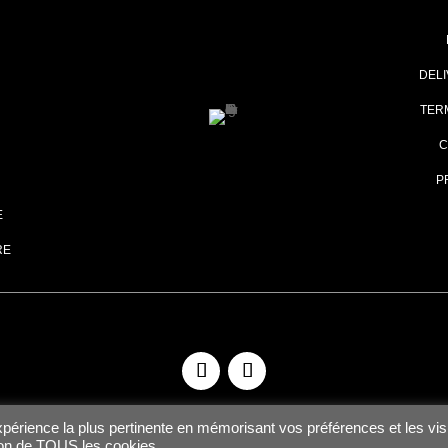
DEL
TER
C
P
E
RE
expérience la plus pertinente en mémorisant vos préférences et les vis
tion de TOUS les cookies.