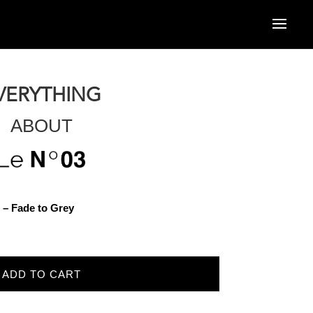
VERYTHING
ABOUT
 – Fade to Grey
ADD TO CART