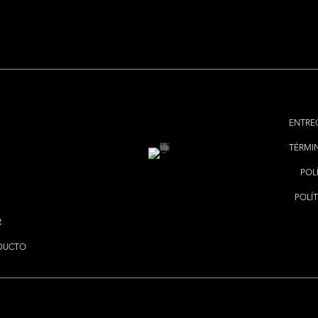
ENTRE
TÉRMI
POL
POLÍT
R
DUCTO