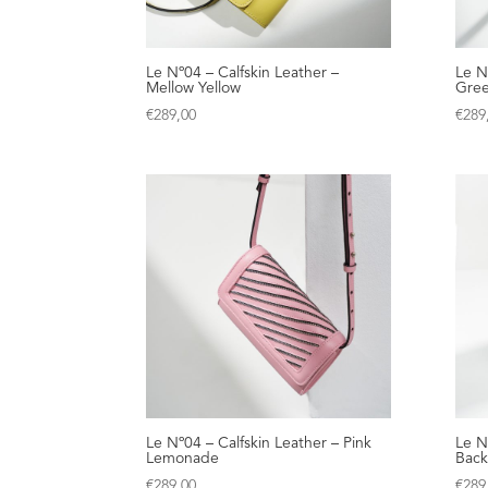
Le Nº04 – Calfskin Leather –
Le N
Mellow Yellow
Gre
€
289,00
€
289
Le Nº04 – Calfskin Leather – Pink
Le N
Lemonade
Back
€
289,00
€
289