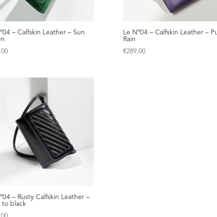
º04 – Calfskin Leather – Sun
Le Nº04 – Calfskin Leather – P
en
Rain
,00
€
289,00
º04 – Rusty Calfskin Leather –
 to black
,00