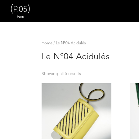
Home
/ Le Nº04 Acidulés
Le Nº04 Acidulés
Showing all 5 results